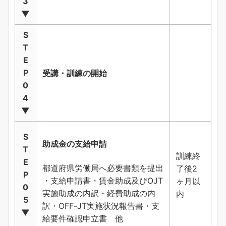
3
▼
S
T
E
P
受講・訓練の開始
0
4
▼
S
助成金の支給申請
T
訓練終
E
都道府県労働局へ必要書類を提出
了後2
P
・支給申請書・賃金助成及びOJT
ヶ月以
0
実施助成の内訳・経費助成の内
内
5
訳・OFF-JT実施状況報告書・支
▼
給要件確認申立書 他