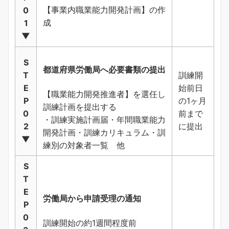
【事業内職業能力開発計画】の作
0
成
1
▼
S
都道府県労働局へ必要書類の提出
T
訓練開
E
始前日
【職業能力開発推進者】を選任し
P
の1ヶ月
訓練計画を提出する
0
前まで
・訓練実施計画届・年間職業能力
2
に提出
開発計画・訓練カリキュラム・訓
▼
練別の対象者一覧 他
S
T
E
労働局から申請受理の通知
P
0
訓練開始の約1週間程度前