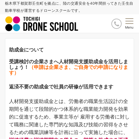
栃木県下都賀郡壬生町を拠点に、陸の交通安全を40年間担ってきた壬生自
動車学校が運営するドローンスクールです。
Menu
助成金について
受講検討の企業さまへ人材開発支援助成金を活用しま
しょう！
（申請は企業さま、ご自身での申請になりま
す）
返済不要の助成金で社員の研修が活用できます
人材開発支援助成金とは、労働者の職業生活設計の全
期間を通じて段階的かつ体系的な職業能力開発を効果
的に促進するため、事業主等が 雇用する労働者に対し
て職務に関連した専門的な知識及び技能の習得をさせ
るための職業訓練等を計画に沿って実施した場合に、