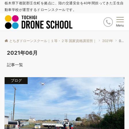
栃木県下都賀郡壬生町を拠点に、陸の交通安全を40年間担ってきた壬生自
動車学校が運営するドローンスクールです。
Menu
とちぎドローンスクール｜１等・２等 国家資格講習所｜
2021年
06月
2021年06月
記事一覧
ブログ