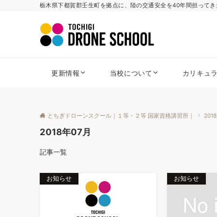
栃木県下都賀郡壬生町を拠点に、陸の交通安全を40年間担って
更新情報
当校について
カリキュ
とちぎドローンスクール｜１等・２等 国家資格講習所｜
201
2018年07月
記事一覧
お知らせ
お知らせ