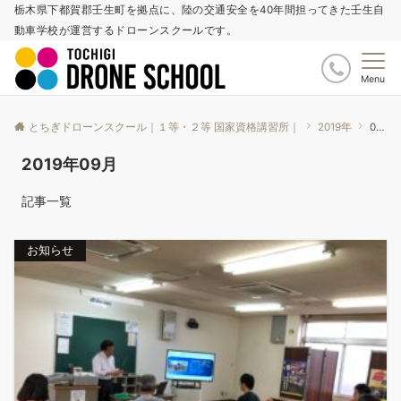
栃木県下都賀郡壬生町を拠点に、陸の交通安全を40年間担ってきた壬生自
動車学校が運営するドローンスクールです。
Menu
とちぎドローンスクール｜１等・２等 国家資格講習所｜
2019年
09月
2019年09月
記事一覧
お知らせ