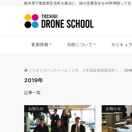
栃木県下都賀郡壬生町を拠点に、陸の交通安全を40年間担って
更新情報
当校について
カリキュ
とちぎドローンスクール｜１等・２等 国家資格講習所｜
201
2019年
記事一覧
お知らせ
お知らせ