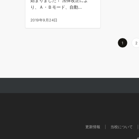
始まりました！ 法律改正によ
り、Ａ・Ｂモード、自動...
2019年9月24日
投
1
2
稿
の
ペ
ー
ジ
送
り
更新情報
当校について