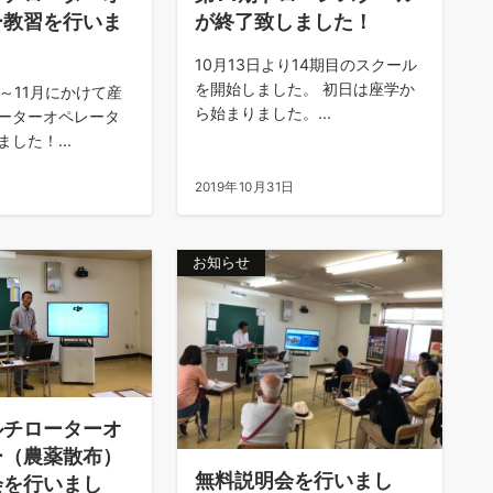
ー教習を行いま
が終了致しました！
10月13日より14期目のスクール
を開始しました。 初日は座学か
～11月にかけて産
ら始まりました。...
ーターオペレータ
した！...
日
2019年10月31日
お知らせ
ルチローターオ
ー（農薬散布）
無料説明会を行いまし
会を行いまし