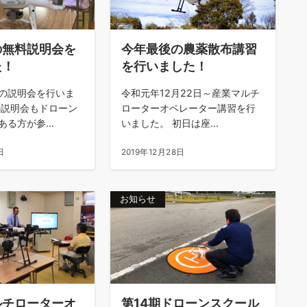
の無料説明会を
今年最後の農薬散布講習
た！
を行いました！
の説明会を行いま
令和元年12月22日～産業マルチ
の説明会もドローン
ローターオペレーター講習を行
る方が参...
いました。 初日は座...
日
2019年12月28日
お知らせ
ルチローターオ
第14期ドローンスクール