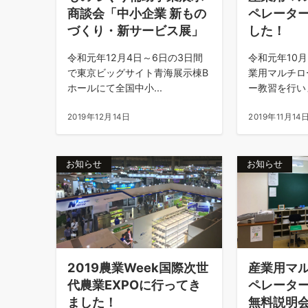
商談会「中小企業 新もの
ペレータ
づくり・新サービス展」
した！
令和元年12月4日～6日の3日間
令和元年10月
で東京ビッグサイト青海展示棟B
業用マルチロ
ホールにて全国中小...
ー教習を行いま
2019年12月14日
2019年11月14
お知らせ
お知らせ
2019農業Week国際次世
産業用マ
代農業EXPOに行ってき
ペレータ
ました！
無料説明