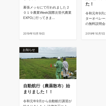
た！
幕張メッセにて行われました２
０１９農業Week国際次世代農業
令和元年9月
EXPOに行ってきま...
ターオペレー
の無料説明会を
2019年10月19日
2019年10月1日
お知らせ
自動航行（農薬散布）始
まりました！！
令和元年9月から自動航行講習が