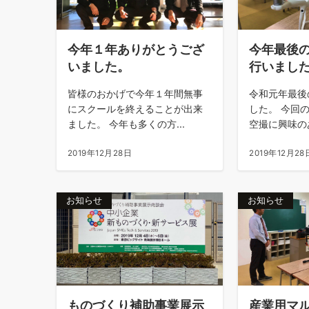
今年１年ありがとうござ
今年最後
いました。
行いまし
皆様のおかげで今年１年間無事
令和元年最後
にスクールを終えることが出来
した。 今回
ました。 今年も多くの方...
空撮に興味のあ
2019年12月28日
2019年12月28
お知らせ
お知らせ
ものづくり補助事業展示
産業用マ