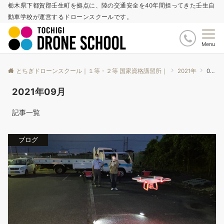
栃木県下都賀郡壬生町を拠点に、陸の交通安全を40年間担ってきた壬生自
動車学校が運営するドローンスクールです。
Menu
とちぎドローンスクール｜１等・２等 国家資格講習所｜
2021年
09月
2021年09月
記事一覧
ブログ