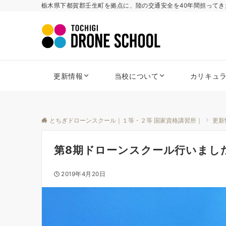
栃木県下都賀郡壬生町を拠点に、陸の交通安全を40年間担って
更新情報
当校について
カリキュ
とちぎドローンスクール｜１等・２等 国家資格講習所｜
更新
第8期ドローンスクール行いまし
2019年4月20日