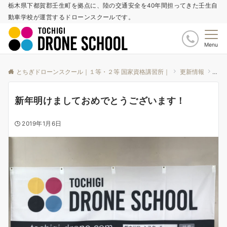
栃木県下都賀郡壬生町を拠点に、陸の交通安全を40年間担ってきた壬生自
動車学校が運営するドローンスクールです。
Menu
とちぎドローンスクール｜１等・２等 国家資格講習所｜
更新情報
ブロ
新年明けましておめでとうございます！
2019年1月6日