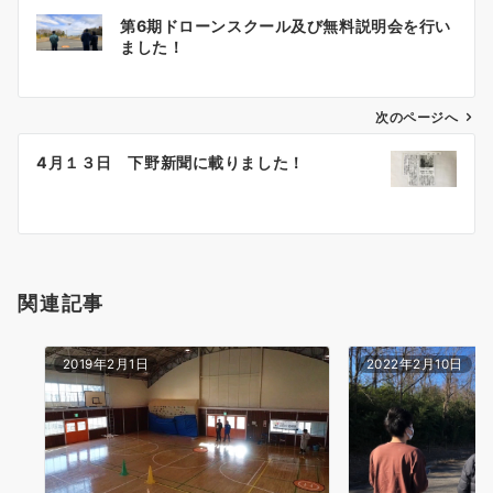
投
第6期ドローンスクール及び無料説明会を行い
稿
ました！
ナ
ビ
ゲ
次のページへ
ー
4月１３日 下野新聞に載りました！
シ
ョ
ン
関連記事
2019年2月1日
2022年2月10日