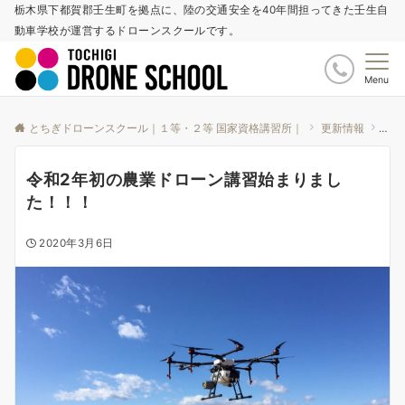
栃木県下都賀郡壬生町を拠点に、陸の交通安全を40年間担ってきた壬生自
動車学校が運営するドローンスクールです。
Menu
とちぎドローンスクール｜１等・２等 国家資格講習所｜
更新情報
お知
令和2年初の農業ドローン講習始まりまし
た！！！
2020年3月6日