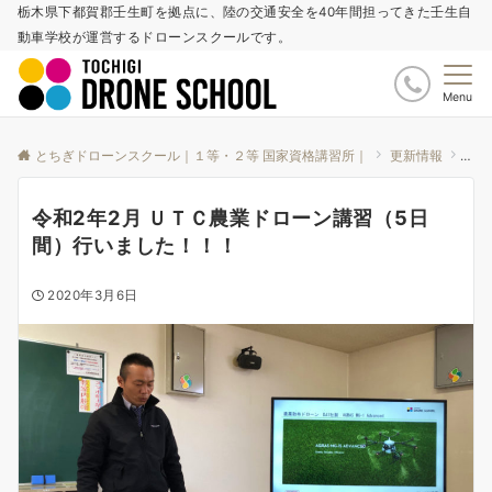
栃木県下都賀郡壬生町を拠点に、陸の交通安全を40年間担ってきた壬生自
動車学校が運営するドローンスクールです。
Menu
とちぎドローンスクール｜１等・２等 国家資格講習所｜
更新情報
お知
令和2年2月 ＵＴＣ農業ドローン講習（5日
間）行いました！！！
2020年3月6日