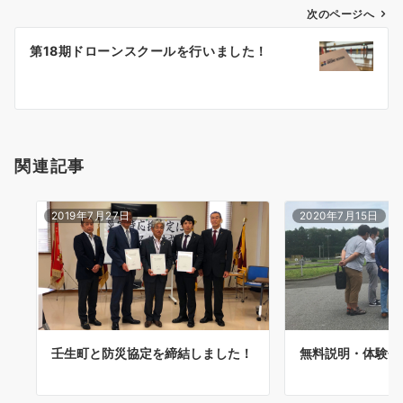
ゲ
次のページへ
ー
第18期ドローンスクールを行いました！
シ
ョ
ン
関連記事
2019年7月27日
2020年7月15日
壬生町と防災協定を締結しました！
無料説明・体験会