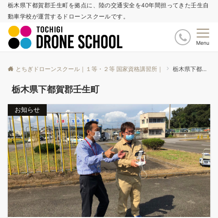
栃木県下都賀郡壬生町を拠点に、陸の交通安全を40年間担ってきた壬生自
動車学校が運営するドローンスクールです。
Menu
とちぎドローンスクール｜１等・２等 国家資格講習所｜
栃木県下都賀郡壬生町
栃木県下都賀郡壬生町
お知らせ